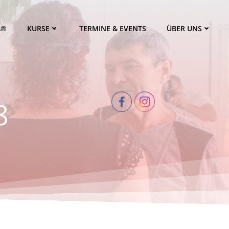
A®
KURSE
TERMINE & EVENTS
ÜBER UNS
8